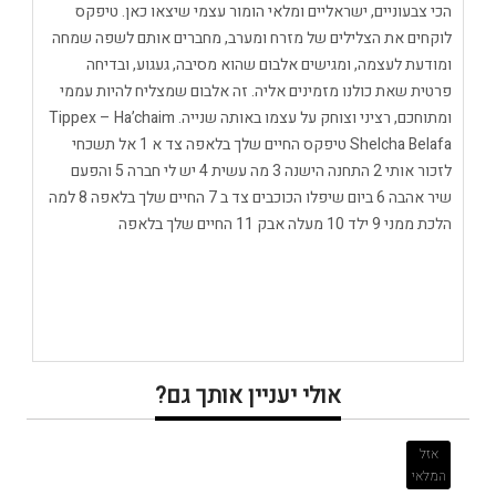
הכי צבעוניים, ישראליים ומלאי הומור עצמי שיצאו כאן. טיפקס
לוקחים את הצלילים של מזרח ומערב, מחברים אותם לשפה שמחה
ומודעת לעצמה, ומגישים אלבום שהוא מסיבה, געגוע, ובדיחה
פרטית שאת כולנו מזמינים אליה. זה אלבום שמצליח להיות עממי
ומתוחכם, רציני וצוחק על עצמו באותה שנייה. Tippex – Ha’chaim
Shelcha Belafa טיפקס החיים שלך בלאפה צד א 1 אל תשכחי
לזכור אותי 2 התחנה הישנה 3 מה עשית 4 יש לי חברה 5 והפעם
שיר אהבה 6 ביום שיפלו הכוכבים צד ב 7 החיים שלך בלאפה 8 למה
הלכת ממני 9 ילד 10 מעלה אבק 11 החיים שלך בלאפה
אולי יעניין אותך גם?
אזל
המלאי