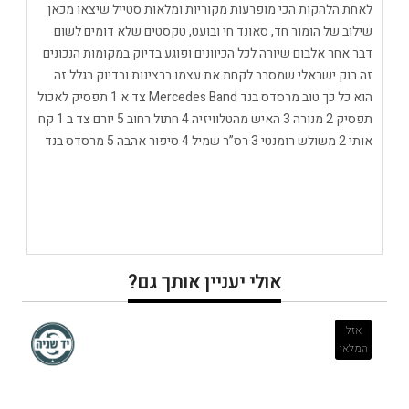
לאחת הלהקות הכי מופרעות מקוריות ומלאות סטייל שיצאו מכאן
שילוב של הומור חד, סאונד חי ובועט, טקסטים שלא דומים לשום
דבר אחר אלבום שיורה לכל הכיוונים ופוגע בדיוק במקומות הנכונים
זה רוק ישראלי שמסרב לקחת את עצמו ברצינות ובדיוק בגלל זה
הוא כל כך טוב מרסדס בנד Mercedes Band צד א 1 תפסיק לאכול
תפסיק 2 מנורה 3 האיש מהטלוויזיה 4 חתול רחוב 5 יורם צד ב 1 קח
אותי 2 משולש רומנטי 3 רס”ר שמיל 4 סיפור אהבה 5 מרסדס בנד
אולי יעניין אותך גם?
אזל
המלאי