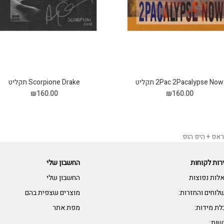
2Pac 2Pacalypse Now תקליט
Scorpione Drake תקליט
₪160.00
₪160.00
אפ + היפ הופ
רות לקוחות
החשבון שלי
לות נפוצות
החשבון שלי
לוחים והחזרות:
מוצרים שצפית בהם
לת מידות:
מפת אתר
שות: