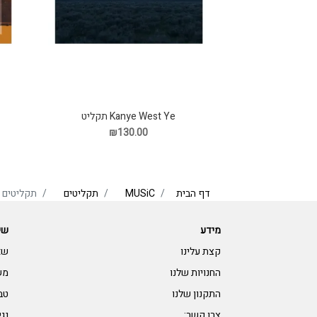
Kanye West Ye תקליט
₪130.00
דף הבית
MUSiC
תקליטים
תקליטים ר
מידע
שי
קצת עלינו
שא
החנויות שלנו
מש
התקנון שלנו
טב
צרו קשר:
נגי