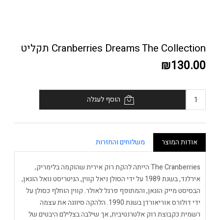
Cranberries Dreams The Collection תקליט
₪130.00
הוסף לעגלה
אודות המוצר
משלוחים והחזרות
The Cranberries הייתה להקת רוק אירית שהוקמה בלימריק,
אירלנד, בשנת 1989 על ידי הסולן ניאל קווין, הגיטריסט נואל הוגאן,
הבסיסט מייק הוגאן, והמתופף פרגל לאולר. קווין הוחלף כסולן על
ידי דולורס אוריאורדן בשנת 1990. הלהקה סיווגה את עצמה
רשמית כקבוצת רוק אלטרנטיבית, אך שילבה בצלילם היבטים של