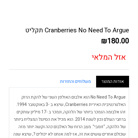
Cranberries No Need To Argue תקליט
₪180.00
אזל המלאי
אודות המוצר
משלוחים והחזרות
No Need To Argue הוא אלבום האולפן השני של להקת הרוק
האלטרנטיבית האירית Cranberries, שיצא ב -3 באוקטובר 1994.
זהו אלבומה הנמכר ביותר של הלהקה, ונמכר ב -17 מיליון עותקים
ברחבי העולם נכון לשנת 2014. הוא מכיל את הסינגל המצליח ביותר
של הלהקה, "זומבי". מצב הרוח של האלבום כהה וקשה יותר מזה
שכולם אחרים עושים את זה, אז למה אנחנו לא יכולים ?, שיצא שנה