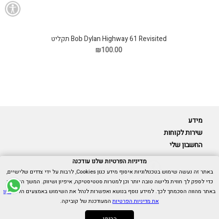
Bob Dylan Highway 61 Revisited תקליט
₪100.00
מידע
שירות לקוחות
החשבון שלי
מדיניות הפרטיות שלנו עודכנה
באתר זה נעשה שימוש בטכנולוגיות איסוף מידע כגון Cookies, לרבות על ידי צדדים שלישיים,
כדי לספק לך חווית גלישה טובה יותר וכן למטרות סטטיסטיקה, איפיון ושיווק. המשך הגלישה
Cubica © כל הזכויות שמורות.
באתר מהווה הסכמתך לכך. למידע נוסף בנושא ואפשרות לנהל את השימוש באמצעים הללו,
ראו
אנו כאן בשבילך -
055-9511314
את מדיניות הפרטיות
המעודכנת של קוביקה.