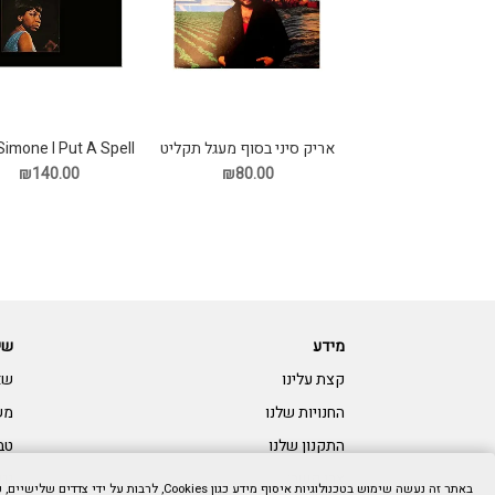
אריק סיני בסוף מעגל תקליט
Simone I Put A Spell
On You תקליט
₪140.00
₪80.00
מידע
שי
קצת עלינו
שא
החנויות שלנו
מש
התקנון שלנו
טב
צרו קשר:
נגי
באתר זה נעשה שימוש בטכנולוגיות איסוף מידע כגון Cookies, לרבות על ידי צדדים שלישיים, כדי לספק לך חווית גלישה טובה יותר וכן למטרות סטטיסטיקה, איפיון ושיווק. המשך הגלישה באתר מהווה הסכמתך לכך. למידע נוסף בנושא ואפשרות לנהל את השימוש באמצעים הללו,