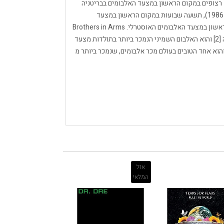
ות, ובילה בסך הכל 14 שבועות לא רצופים במקום הראשון במצעד האלבומים בבריטניה
(כולל 10 שבועות רצופים בין ה -18 בינואר ל -22 במרץ 1986), תשעה שבועות במקום הראשון במצעד
הבילבורד 200 ב ארצות הברית ו -34 שבועות במקום הראשון במצעד האלבומים האוסטרלי. Brothers in Arms
היה האלבום הראשון שהוסמך לפלטינה פי 10 בבריטניה [2] והוא האלבום השמיני הנמכר ביותר בתולדות מצעד
הוא אחד הטובים בעולם מכר אלבומים, שנמכר ביותר מ
אזל
המלאי