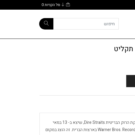
סל הקניות
0
Brothers In Arms הוא אלבום האולפן החמישי של להקת הרוק הבריטית Dire Straits, שיצא ב- 13 במאי
1985 על ידי ורטיגו רקורדס בינלאומית ועל ידי חברת Warner Bros. Records בארצות הברית. זה הוצג במקום