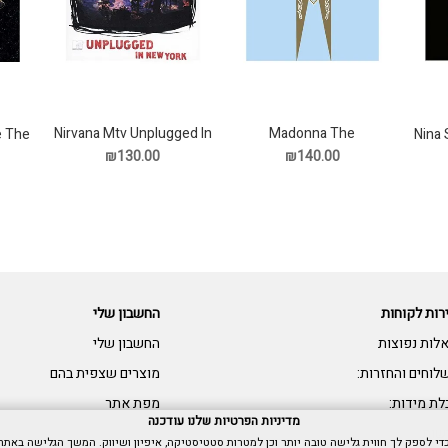
Nirvana Mtv Unplugged In
Madonna The
e The
Nina 
Immaculate Collection
New York תקליט
₪130.00
₪140.00
תקליט
רות לקוחות
החשבון שלי
לות נפוצות
החשבון שלי
לוחים והחזרות:
מוצרים שצפית בהם
לת מידות:
מפת אתר
מדיניות הפרטיות שלנו עודכנה
שות: