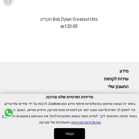
Bob Dylan Greatest Hits תקליט
₪120.00
מידע
שירות לקוחות
החשבון שלי
מדיניות הפרטיות שלנו עודכנה
באתר זה נעשה שימוש בטכנולוגיות איסוף מידע כגון Cookies, לרבות על ידי צדדים שלישיים,
כדי לספק לך חווית גלישה טובה יותר וכן למטרות סטטיסטיקה, איפיון ושיווק. המשך הגלישה
Cubica © כל הזכויות שמורות.
באתר מהווה הסכמתך לכך. למידע נוסף בנושא ואפשרות לנהל את השימוש באמצעים הללו,
ראו
אנו כאן בשבילך -
055-9511314
את מדיניות הפרטיות
המעודכנת של קוביקה.
הבנתי