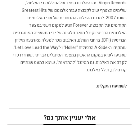
Virgin Records. זהו האלבום היחיד שלהם ללא גרי האליוול,
שלימים הצטרף שוב לקבוצה עבור אלבומם של Greatest Hits
בשנת 2007. למרות ההצלחה המסחרית של שני האלבומים
הקודמים של הקבוצה, Forever הגיע למקום השני במצעד
האלבומים הבריטי וקיבל תואר פלטינה על ידי התעשייה הפונוגרפית
הבריטית (BPI). ברחבי העולם, האלבום מכר למעלה מארבעה מיליון
עותקים. ה-A-Side הכפולים "Holler" ו-"Let Love Lead the Way",
שהגיעו לשיא במקום הראשון במצעד הסינגלים הבריטי, שוחררו כדי
לקדם את האלבום. גם הסינגל "להתראות", שיצא כמעט שנתיים
קודם לכן, נכלל באלבום.
לשמיעת התקליט:
אולי יעניין אותך גם?