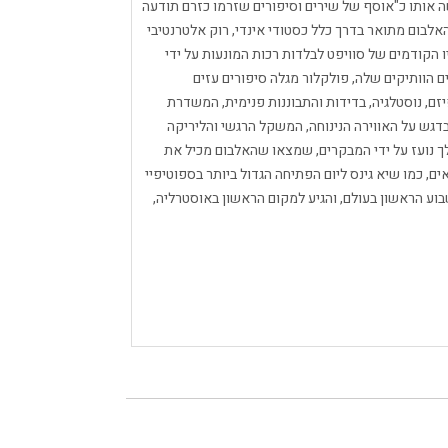
ר בהסגר במהלך המגפה COVID-19, ותפשה אותו כ"אוסף של שירים וסיפורים שזרמו כזרם תודעה
האלבום מתואר בדרך כלל כסטודי אינדי, רוק אלטרנטיבי
 הקודמים של סוויפט לבלדות רכות המונעות על ידי
ם הוותיקים שלה, פולקלור מגלה סיפורים עזים
, נוסטלגיה, בדידות והתבוננות פנימית, המשדרת
דגש על האווירה הנינוחה, המשקל הרגשי והליריקה
הלך נועז על ידי המבקרים, שמצאו שהאלבום מכיל את
, כמו שיא גינס ליום הפתיחה הגדול ביותר בספוטיפיי
בוע הראשון בעולם, והגיע למקום הראשון באוסטרליה,