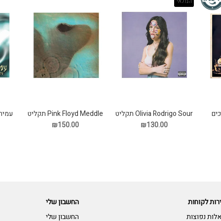
המלאי
ים
Olivia Rodrigo Sour תקליט
Pink Floyd Meddle תקליט
עמיר 
₪150.00
₪130.00
רות לקוחות
החשבון שלי
לות נפוצות
החשבון שלי