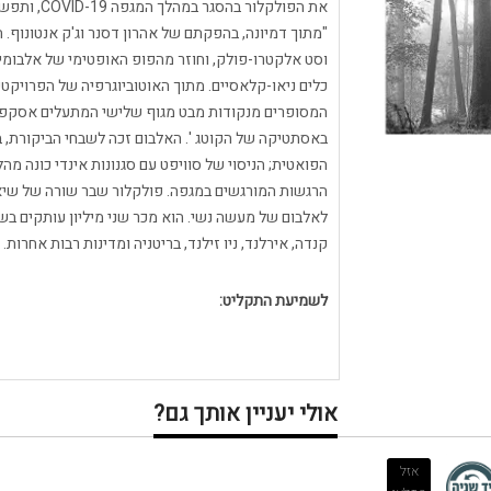
את הפולקלו
"מתוך דמיונה, בהפקתם של אהרון דסנר וג'ק אנטונוף. 
וסט אלקטרו-פולק, וחוזר מהפופ האופטימי של אלבומיו
כלים ניאו-קלאסיים. מתוך האוטוביוגרפיה של הפרויקטי
המסופרים מנקודות מבט מגוף שלישי המתעלים אסקפיזם
באסתטיקה של הקוטג '. האלבום זכה לשבחי הביקורת, ב
הפואטית; הניסוי של סוויפט עם סגנונות אינדי כונה מ
הרגשות המורגשים במגפה. פולקלור שבר שורה של שיאים
לאלבום של מעשה נשי. הוא מכר שני מיליון עותקים בש
קנדה, אירלנד, ניו זילנד, בריטניה ומדינות רבות אחרות.
לשמיעת התקליט:
אולי יעניין אותך גם?
אזל