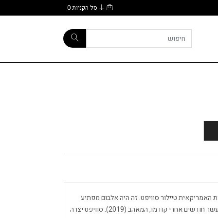
סל הקניות
0
יוצרת האמריקאית טיילור סוויפט. זה היה אלבום מפתיע
שיצא ב 24 ביולי 2020, דרך Republic Records, אחד עשר חודשים אחרי קודמו, המאהב (2019). סוויפט יצרה