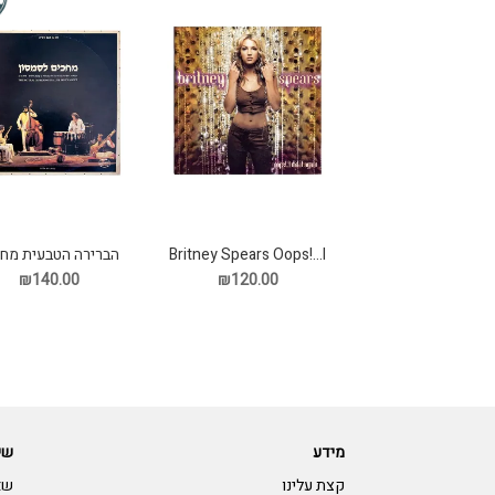
Britney Spears Oops!...I
הברירה הטבעית מחכ
Did It Again תקליט
לסמסון תקליט
₪140.00
₪120.00
מידע
שי
קצת עלינו
שא