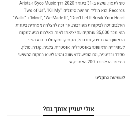
טומלינסון, שיצא ב-31 בינואר 2020 דרך Syco Music ו-Arista
Records. הוא הוליד חמישה סינגלים: "Two of Us", "Kill My
Mind", "We Made It", "Don't Let It Break Your Heart" ו-"Walls".
האלבום זכה לביקורות מעורבות, אך זכה להצלחה מסחרית בינונית.
הוא מכר 35,000 עותקים עם יציאתו לאור. האלבום הגיע למקום
הראשון בארגנטינה, פורטוגל, מקסיקו וסקוטלנד. הוא הגיע
לעשירייה הראשונה באוסטרליה, אוסטריה, בלגיה, קנדה, פולין,
ספרד ובריטניה, וגם הופיע לראשונה והגיע לשיא במקום התשיעי
במצעד הבילבורד 200 האמריקאי.
לשמיעת התקליט:
אולי יעניין אותך גם?