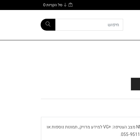
סל הקניות
0
צביקה פיק פיק תקליט הדפסה: 1973 מצב התקליט: NM מצב העטיפה: +VG למידע מדויק, תמונות נוספות או