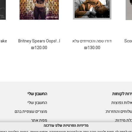
Sco
דודו טסה והכוויתים עלא
Britney Spears Oops!...I
Drake
שוואטי תקליט
Did It Again תקליט
₪120.00
₪130.00
רות לקוחות
החשבון שלי
לות נפוצות
החשבון שלי
לוחים והחזרות:
מוצרים שצפית בהם
לת מידות:
מפת אתר
מדיניות הפרטיות שלנו עודכנה
שות: