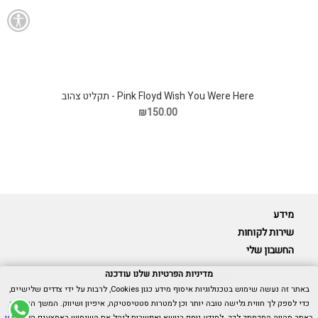
Pink Floyd Wish You Were Here - תקליט צהוב
₪150.00
מידע
שירות לקוחות
החשבון שלי
מדיניות הפרטיות שלנו עודכנה
באתר זה נעשה שימוש בטכנולוגיות איסוף מידע כגון Cookies, לרבות על ידי צדדים שלישיים,
כדי לספק לך חווית גלישה טובה יותר וכן למטרות סטטיסטיקה, איפיון ושיווק. המשך הגלישה
Cubica © כל הזכויות שמורות.
באתר מהווה הסכמתך לכך. למידע נוסף בנושא ואפשרות לנהל את השימוש באמצעים הללו,
ראו