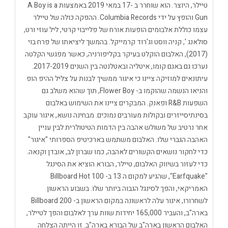
טיילר, היוצר. הוא שוחרר ב -17 במאי 2019 באמצעות A Boy is a
Gun והופץ על ידי Columbia Records. ההפקה כולה של טיילר
עצמו כוללת אלבומים הופעות אורח של פלייבוי קרטי, ליל עוזי ורט,
סולאנג ', קניה ווסט וג'רוד קרמייקל. בהמשך ליציאתו של פרח בוי
(2017), האלבום הוקלט בעיקר בקליפורניה, כאשר מפגשי הקלטה
נערכו גם באגם קומו, איטליה ובאטלנטה בין השנים 2017-2019.
עיתונאים למוזיקה ציינו כי איגור ממשיך לבנות על צליל ההיפ הופ
והניאו הנשמה שהוקמו ב- Flower Boy, תוך שהוא משלב גם
השפעות R&B ופאנק. המבקרים ציינו את השימוש באלבום
בסינתיסייזרים ובקולות מעורבים נמוכים. מבחינה נושא, איגור עוקב
אחר נרטיב של משולש אהבה בין הדמות הטיטולרית לבין עניין
האהבה הגברי שלו. האלבום משתמש בארכיטיפ הספרותי "איגור"
כדי לחקור נושאים הקשורים לאהבה, כמו שברון לב, אובדן וקנאה.
כדי לעזור בשיווק האלבום, טיילר, הבורא הוציא את הסינגל
"Earfquake", שהגיע למקום ה 13 ב- Billboard Hot 100
האמריקאי, והפך לסינגל הגבוה ביותר שלו. בשבוע הראשון
לשחרורו, איגור עלה לראשונה במקום הראשון ב- Billboard 200
בארה"ב, והעביר 165,000 יחידות שוות ערך לאלבום והפך לטיילר,
האלבום הראשון בארה"ב של הבורא בארה"ב. זו הייתה הצלחה