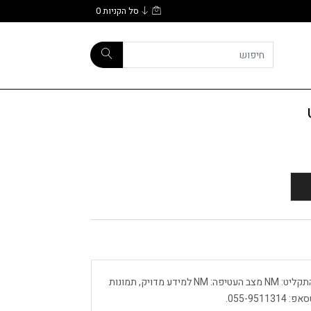
סל הקניות
0
מתי כספי שר סשה ארגוב תקליט הדפסה: 1982 מצב התקליט: NM מצב העטיפה: NM למידע מדויק, תמונות
055-9.