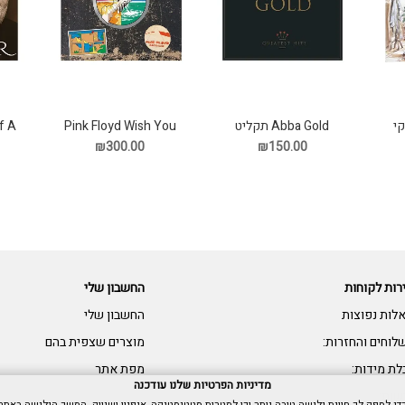
Abba Gold תקליט
קי
Pink Floyd Wish You
f A
בבית
Were Here (50th
₪150.00
₪300.00
Anniversary, 3LP Box
Set) תקליט
רות לקוחות
החשבון שלי
לות נפוצות
החשבון שלי
לוחים והחזרות:
מוצרים שצפית בהם
לת מידות:
מפת אתר
מדיניות הפרטיות שלנו עודכנה
שות: