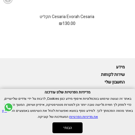
Cesaria Evorah Cesaria תקליט
₪130.00
מידע
שירות לקוחות
החשבון שלי
מדיניות הפרטיות שלנו עודכנה
באתר זה נעשה שימוש בטכנולוגיות איסוף מידע כגון Cookies, לרבות על ידי צדדים שלישיים,
כדי לספק לך חווית גלישה טובה יותר וכן למטרות סטטיסטיקה, איפיון ושיווק. המשך הגלישה
Cubica © כל הזכויות שמורות.
באתר מהווה הסכמתך לכך. למידע נוסף בנושא ואפשרות לנהל את השימוש באמצעים הללו,
ראו
אנו כאן בשבילך -
055-9511314
את מדיניות הפרטיות
המעודכנת של קוביקה.
הבנתי