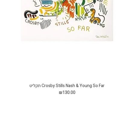
Crosby Stills Nash & Young So Far תקליט
₪130.00