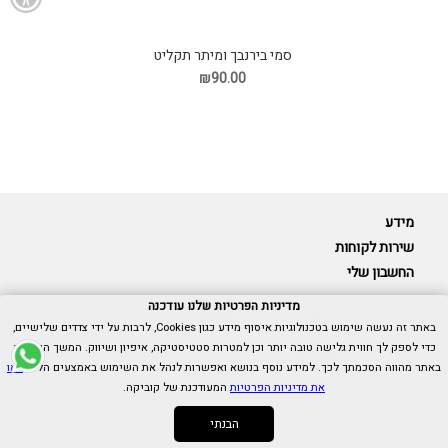
סמי בירנבך ומיתר תקליט
₪90.00
מידע
שירות לקוחות
החשבון שלי
מדיניות הפרטיות שלנו עודכנה
באתר זה נעשה שימוש בטכנולוגיות איסוף מידע כגון Cookies, לרבות על ידי צדדים שלישיים,
כדי לספק לך חווית גלישה טובה יותר וכן למטרות סטטיסטיקה, איפיון ושיווק. המשך הגלישה
Cubica © כל הזכויות שמורות.
באתר מהווה הסכמתך לכך. למידע נוסף בנושא ואפשרות לנהל את השימוש באמצעים הללו,
ראו
אנו כאן בשבילך -
055-9511314
את מדיניות הפרטיות
המעודכנת של קוביקה.
הבנתי