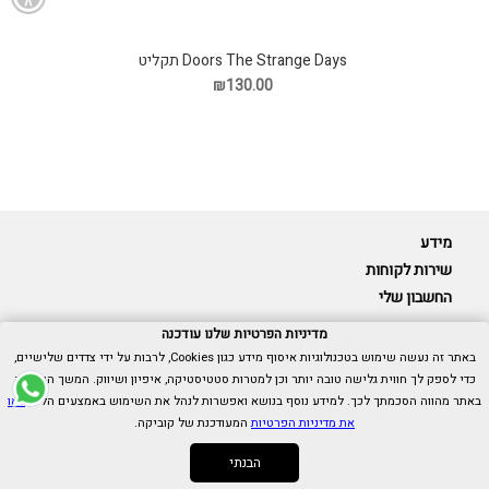
Doors The Strange Days תקליט
₪130.00
מידע
שירות לקוחות
החשבון שלי
מדיניות הפרטיות שלנו עודכנה
באתר זה נעשה שימוש בטכנולוגיות איסוף מידע כגון Cookies, לרבות על ידי צדדים שלישיים,
כדי לספק לך חווית גלישה טובה יותר וכן למטרות סטטיסטיקה, איפיון ושיווק. המשך הגלישה
Cubica © כל הזכויות שמורות.
באתר מהווה הסכמתך לכך. למידע נוסף בנושא ואפשרות לנהל את השימוש באמצעים הללו,
ראו
אנו כאן בשבילך -
055-9511314
את מדיניות הפרטיות
המעודכנת של קוביקה.
הבנתי