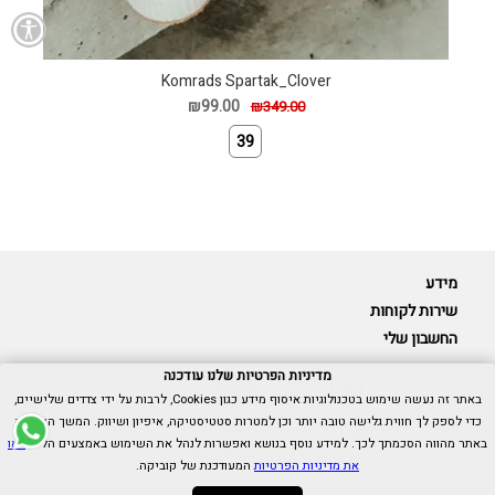
Komrads Spartak_Clover
₪99.00
₪349.00
39
מידע
שירות לקוחות
החשבון שלי
מדיניות הפרטיות שלנו עודכנה
באתר זה נעשה שימוש בטכנולוגיות איסוף מידע כגון Cookies, לרבות על ידי צדדים שלישיים,
כדי לספק לך חווית גלישה טובה יותר וכן למטרות סטטיסטיקה, איפיון ושיווק. המשך הגלישה
Cubica © כל הזכויות שמורות.
באתר מהווה הסכמתך לכך. למידע נוסף בנושא ואפשרות לנהל את השימוש באמצעים הללו,
ראו
אנו כאן בשבילך -
055-9511314
את מדיניות הפרטיות
המעודכנת של קוביקה.