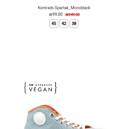
Komrads Spartak_Monoblack
₪99.00
₪349.00
45
42
38