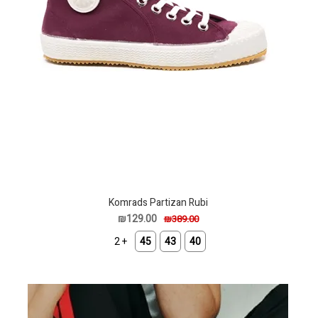
Komrads Partizan Rubi
₪129.00
₪389.00
+ 2
45
43
40