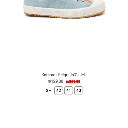
Komrads Belgradoֹ Cadet
₪129.00
₪389.00
+ 3
42
41
40