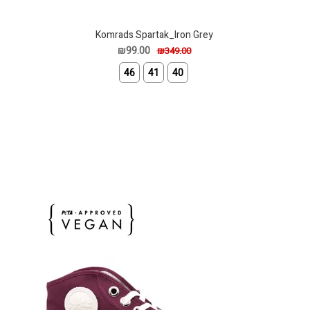
Komrads Spartak_Iron Grey
₪99.00
₪349.00
46
41
40