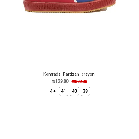
Komrads_Partizan_crayon
₪129.00
₪389.00
+ 4
41
40
38