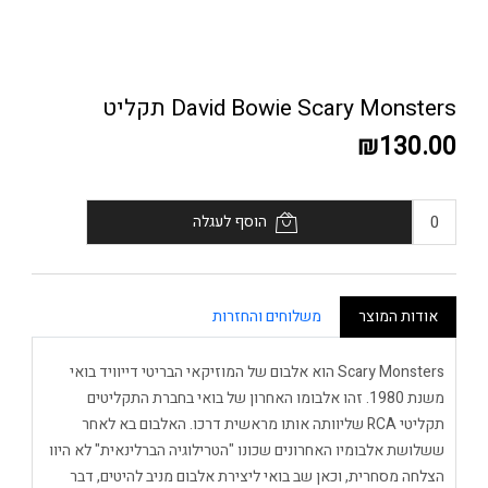
David Bowie Scary Monsters תקליט
₪130.00
הוסף לעגלה
אודות המוצר
משלוחים והחזרות
Scary Monsters הוא אלבום של המוזיקאי הבריטי דייוויד בואי
משנת 1980. זהו אלבומו האחרון של בואי בחברת התקליטים
תקליטי RCA שליוותה אותו מראשית דרכו. האלבום בא לאחר
ששלושת אלבומיו האחרונים שכונו "הטרילוגיה הברלינאית" לא היוו
הצלחה מסחרית, וכאן שב בואי ליצירת אלבום מניב להיטים, דבר