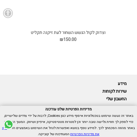
וצדוק לקול הגשש השחור לעת זיקנה תקליט
₪150.00
מידע
שירות לקוחות
החשבון שלי
מדיניות הפרטיות שלנו עודכנה
באתר זה נעשה שימוש בטכנולוגיות איסוף מידע כגון Cookies, לרבות על ידי צדדים שלישיים,
כדי לספק לך חווית גלישה טובה יותר וכן למטרות סטטיסטיקה, איפיון ושיווק. המשך הגלישה
Cubica © כל הזכויות שמורות.
באתר מהווה הסכמתך לכך. למידע נוסף בנושא ואפשרות לנהל את השימוש באמצעים הללו,
ראו
אנו כאן בשבילך -
055-9511314
את מדיניות הפרטיות
המעודכנת של קוביקה.