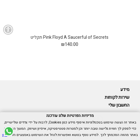
Pink Floyd A Saucerful of Secrets תקליט
₪140.00
מידע
שירות לקוחות
החשבון שלי
מדיניות הפרטיות שלנו עודכנה
באתר זה נעשה שימוש בטכנולוגיות איסוף מידע כגון Cookies, לרבות על ידי צדדים שלישיים,
כדי לספק לך חווית גלישה טובה יותר וכן למטרות סטטיסטיקה, איפיון ושיווק. המשך הגלישה
Cubica © כל הזכויות שמורות.
באתר מהווה הסכמתך לכך. למידע נוסף בנושא ואפשרות לנהל את השימוש באמצעים הללו,
ראו
אנו כאן בשבילך -
055-9511314