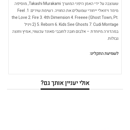
שעוצבה על ידי האמן היפני המוערך Takashi Murakami, מוסיפה
מימד ויזואלי ייחודי שמשלים את החוויה. רשימת שירים: 1. Feel
the Love 2. Fire 3. 4th Dimension 4. Freeee (Ghost Town, Pt.
2) 5. Reborn 6. Kids See Ghosts 7. Cudi Montage ויניל
במהדורה מיוחדת – אלבום חובה לחובבי סאונד עכשווי, אמיץ וחוצה
גבולות.
לשמיעת התקליט:
אולי יעניין אותך גם?