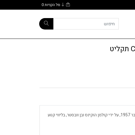
סל הקניות
0
ט
Encounters הוא אלבום אולפן שהוקלט ב- 16 באוקטובר 1957, על ידי קולמן הוקינס ובן וובסטר, בליווי קטע