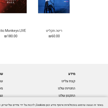
ctic Monkeys LIVE
ריטה תקליט
תקליט
₪180.00
₪60.00
מידע
שי
קצת עלינו
שא
החנויות שלנו
מש
התקנון שלנו
טב
צרו קשר:
נגי
באתר זה נעשה שימוש בטכנולוגיות איסוף מידע כגון Cookies, לרבות על ידי צדדים שלישיים, כדי לספק לך חווית גלישה טובה יותר וכן למטרות סטטיסטיקה, איפיון ושיווק. המשך הגלישה באתר מהווה הסכמתך לכך. למידע נוסף בנושא ואפשרות לנהל את השימוש באמצעים הללו,