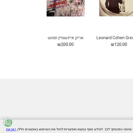
Leonard Cohen Gre
אריק איינשטיין חמוש
Hits תקליט
במשקפיים תקליט
₪200.00
₪120.00
ראו את