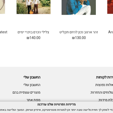
Ar
זהר ארגוב נכון להיום תקליט
צלילי הכרם בזכרי ימים
atest
ימימה תקליט
₪140.00
₪130.00
רות לקוחות
החשבון שלי
לות נפוצות
החשבון שלי
לוחים והחזרות:
מוצרים שצפית בהם
לת מידות:
מפת אתר
מדיניות הפרטיות שלנו עודכנה
שות: