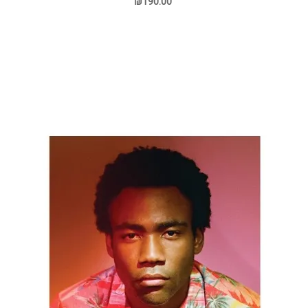
₪190.00