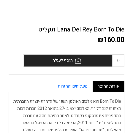
Lana Del Rey Born To Die תקליט
₪160.00
הוסף לעגלה
אודות המוצר
משלוחים והחזרות
Born To Die הוא אלבום האולפן השני של הזמרת-יוצרת החברתית
הציונית לנה דל ריי. האלבום יצא ב -27 בינואר 2012 חברות רבות
התקניטים אינטרסקופ רקורדס. לאחר חתימת חוזה עם חברת
התקליטים "זר" ביוני 2011, הוציאה דל ריי את הסינגל הראשון
מהאלבום, "משחקי וידאו". השיר זכה לפופולריות רבה בעולם.