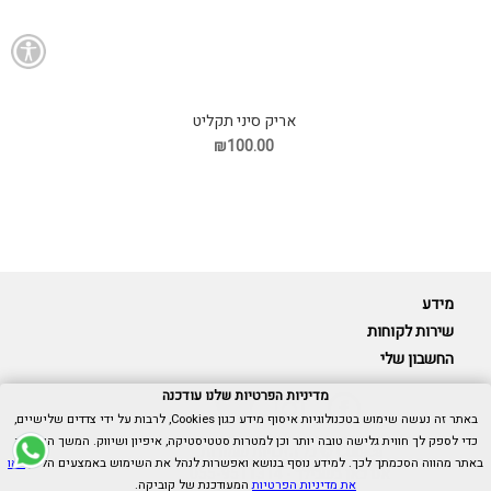
אריק סיני תקליט
₪100.00
מידע
שירות לקוחות
החשבון שלי
מדיניות הפרטיות שלנו עודכנה
באתר זה נעשה שימוש בטכנולוגיות איסוף מידע כגון Cookies, לרבות על ידי צדדים שלישיים,
כדי לספק לך חווית גלישה טובה יותר וכן למטרות סטטיסטיקה, איפיון ושיווק. המשך הגלישה
Cubica © כל הזכויות שמורות.
באתר מהווה הסכמתך לכך. למידע נוסף בנושא ואפשרות לנהל את השימוש באמצעים הללו,
ראו
אנו כאן בשבילך -
055-9511314
את מדיניות הפרטיות
המעודכנת של קוביקה.