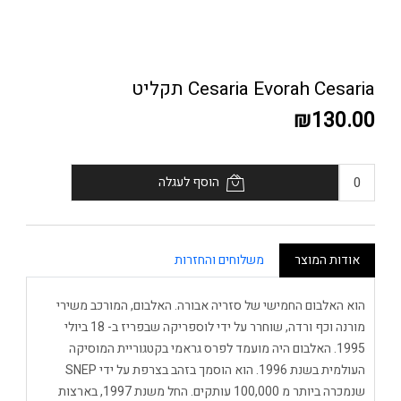
Cesaria Evorah Cesaria תקליט
₪130.00
הוסף לעגלה
אודות המוצר
משלוחים והחזרות
הוא האלבום החמישי של סזריה אבורה. האלבום, המורכב משירי
מורנה וכף ורדה, שוחרר על ידי לוספריקה שבפריז ב- 18 ביולי
1995. האלבום היה מועמד לפרס גראמי בקטגוריית המוסיקה
העולמית בשנת 1996. הוא הוסמך בזהב בצרפת על ידי SNEP
שנמכרה ביותר מ 100,000 עותקים. החל משנת 1997, בארצות