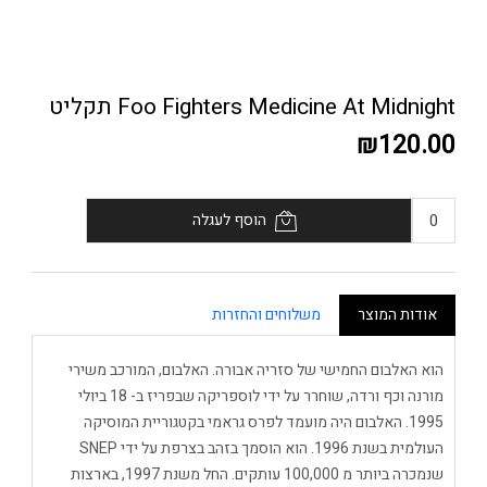
Foo Fighters Medicine At Midnight תקליט
₪120.00
הוסף לעגלה
אודות המוצר
משלוחים והחזרות
הוא האלבום החמישי של סזריה אבורה. האלבום, המורכב משירי
מורנה וכף ורדה, שוחרר על ידי לוספריקה שבפריז ב- 18 ביולי
1995. האלבום היה מועמד לפרס גראמי בקטגוריית המוסיקה
העולמית בשנת 1996. הוא הוסמך בזהב בצרפת על ידי SNEP
שנמכרה ביותר מ 100,000 עותקים. החל משנת 1997, בארצות