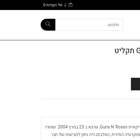
סל הקניות
0
ט
Greatest Hits הוא אלבום אוסף של להקת הרוק האמריקאית Guns N 'Roses, שיצא ב 23 במרץ 2004. שוחרר
מוקרטיה הסינית, האלבום היה נתון לתביעות של חבר