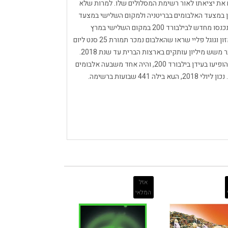
ם את יציאתו לאור רשימת המסלולים שלו. למרות שלא
ן במצעד האלבומים בבריטניה ולמקום השלישי במצעד
הבילבורד 200 עם צאתו לאור. הלהיטים הגדולים ביותר נכנסו מחדש לבילבורד 200 במקום השלישי במרץ
2012, ומכרו כ -85,000 עותקים במסגרת מבצע של אמזון וגוגל פליי שראו שהאלבום נמכר תמורת 25 סנט ליום
אחד. [3] האלבום הוכיח שהוא מוכר פופולרי ונמכר ביותר משש מיליון עותקים בארצות הברית עד שנת 2018.
Greatest Hits הוא אחד מהאלבומים הארוכים ביותר שהופיעו בעידן בילבורד 200, והיה אחד משבעה אלבומים
אזל
המלאי