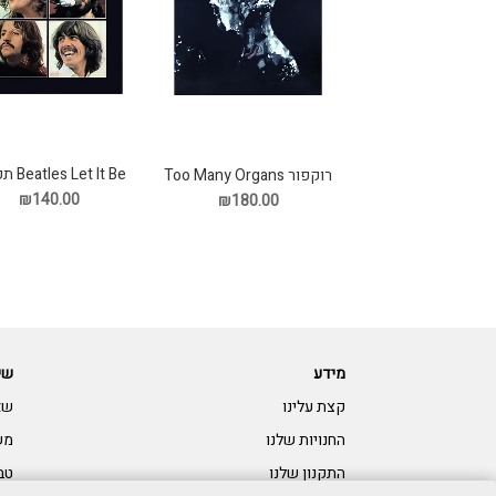
Beatles Let It Be תקליט
רוקפור Too Many Organs
תקליט
₪140.00
₪180.00
מידע
שי
קצת עלינו
שא
החנויות שלנו
מש
התקנון שלנו
טב