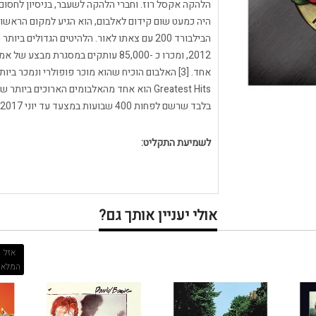
הלהקה אקסל רוז. וחברי הלהקה לשעבר, בניסיון לחסו
היה כמעט שום קידום לאלבום, הוא הגיע למקום הראשו
בלבד שרשם לפחות 400 שבועות במצעד עד יוני 2017. נכון ליולי 2018, הuא בילה 441 שבועות ברשימה.
לשמיעת התקליט:
אולי יעניין אותך גם?
אזל
המלאי