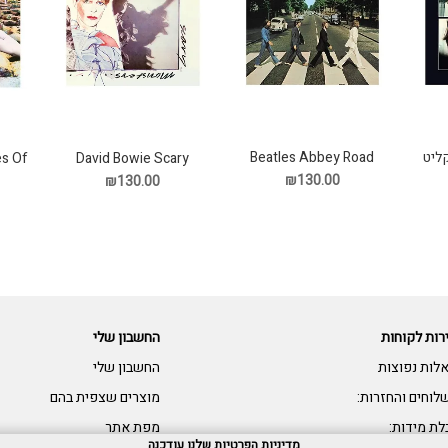
Beatles Abbey Road
es Of
David Bowie Scary
תקליט
Monsters תקליט
y
₪130.00
₪130.00
רות לקוחות
החשבון שלי
לות נפוצות
החשבון שלי
לוחים והחזרות:
מוצרים שצפית בהם
לת מידות:
מפת אתר
מדיניות הפרטיות שלנו עודכנה