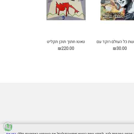
שת כל העולם רוקד עם
טאטו חתוך תוכן תקליט
תקליט
₪220.00
₪30.00
ראו את