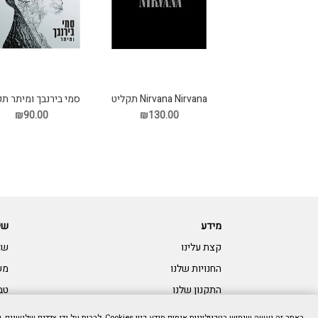
Nirvana Nirvana תקליט
סמי בירנבך ומיתר תק
₪90.00
₪130.00
מידע
שי
קצת עלינו
שא
החנויות שלנו
מש
התקנון שלנו
טב
צרו קשר:
נגי
באתר זה נעשה שימוש בטכנולוגיות איסוף מידע כגון Cookies, לרבות על ידי צדדים שלישיים, כדי לספק לך חווית גלישה טובה יותר וכן למטרות סטטיסטיקה, איפיון ושיווק. המשך הגלישה באתר מהווה הסכמתך לכך. למידע נוסף בנושא ואפשרות לנהל את השימוש באמצעים הללו,