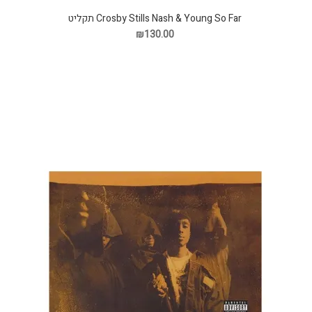
Crosby Stills Nash & Young So Far תקליט
₪130.00