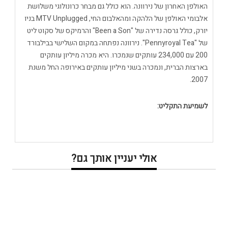
האולפן האחרון של נירוונה. הוא כולל גם מבחר כרונולוגי משלושת
אלבומי האולפן של הלהקה ומהאלבום החי, MTV Unplugged בניו
יורק, כולל גרסה נדירה של "Been a Son" והרמיקס של סקוט ליט
של "Pennyroyal Tea". נירוונה נפתחה במקום השלישי בבילבורד
200 עם 234,000 עותקים שנמכרו. היא מכרה מיליון עותקים
בארצות הברית, ונמכרה בשני מיליון עותקים באירופה החל משנת
2007.
לשמיעת התקליט:
אולי יעניין אותך גם?