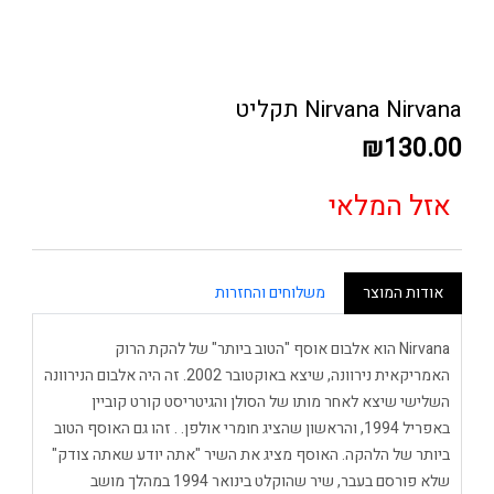
Nirvana Nirvana תקליט
₪130.00
אזל המלאי
אודות המוצר
משלוחים והחזרות
Nirvana הוא אלבום אוסף "הטוב ביותר" של להקת הרוק
האמריקאית נירוונה, שיצא באוקטובר 2002. זה היה אלבום הנירוונה
השלישי שיצא לאחר מותו של הסולן והגיטריסט קורט קוביין
באפריל 1994, והראשון שהציג חומרי אולפן. . זהו גם האוסף הטוב
ביותר של הלהקה. האוסף מציג את השיר "אתה יודע שאתה צודק"
שלא פורסם בעבר, שיר שהוקלט בינואר 1994 במהלך מושב