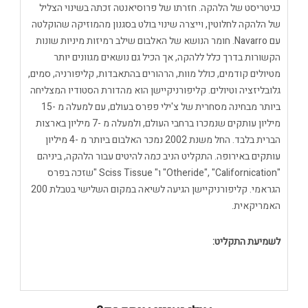
כגיטריסט של הלהקה. חזרתו של פרוסיאנטה זכתה בשינוי הצליל
של הלהקה לחלוטין, וייצרה שינוי בולט בסגנון מהמוזיקה שהוקלטה
עם Navarro. חומר הנושא של האלבום שילב רמיזות מיניות שונות
הקשורות בדרך כלל ללהקה, אך הכיל גם נושאים מגוונים יותר
מטיולים קודמים, כולל מוות, הרהורים בהתאבדות, קליפורניה, סמים,
גלובליזציה וטיולים. קליפורניקיישן הוא מהדורת הסטודיו המצליחה
ביותר מבחינה מסחרית של צ'ילי פפרס בעולם, עם למעלה מ -15
מיליון עותקים שנמכרו ברחבי העולם, ולמעלה מ -7 מיליון בארצות
הברית בלבד. החל משנת 2002 נמכר האלבום ביותר מ -4 מיליון
עותקים באירופה. התקליט הניב כמה להיטים עבור הלהקה, ביניהם
"Otheride", "Californication" ו" Sciss Tissue "שזכה בפרס
הגראמי. קליפורניקיישן הגיעה לשיאה במקום השלישי בטבלת 200
האמריקאית.
לשמיעת התקליט: