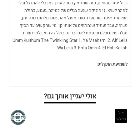
גדול יותר מהחיים, כזה שמחזיק רגש לאורך זמן בלי להתנצל ובלי
למהר לשיא. זו מוזיקה שנעה בגלים של כמיהה, געגוע, כמולה
ושלמות. איפה שהמערב סוגר מעגל מהר, אום כולתום בונה זמן,
נשימה, עבר ועתיד שנמתחים על אותו קו. מי שמקשיב עד הסוף
מגלה עולם שלם שנפתח לאט ובדיוק בגלל זה הוא בלתי־נשכח.
Umm Kulthum The Twinkling Star 1. Ya Msaharni 2. Alf Leila
Wa Leila 3. Enta Omri 4. El Hob Kolloh
לשמיעת התקליט:
אולי יעניין אותך גם?
אזל
המלאי