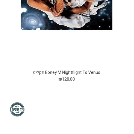
Boney M Nightflight To Venus תקליט
₪120.00