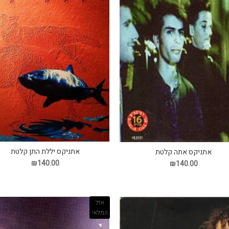
אתניקס יללת התן קלטת
אתניקס אתה קלטת
₪140.00
₪140.00
אזל
המלאי