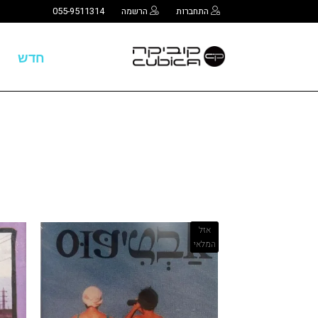
התחברות
הרשמה
055-9511314
חדש
אזל
המלאי