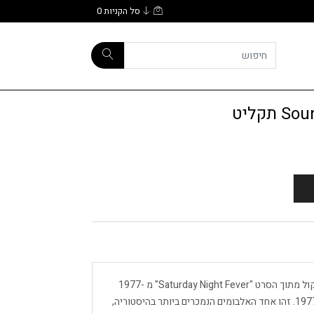
סל הקניות
0
קליט
Soundtrack Saturday Night Fever הוא אלבום הפסקול מתוך הסרט "Saturday Night Fever" מ -1977
בכיכובו של ג'ון טרבולטה. הפסקול יצא ב -15 בנובמבר 1977. זהו אחד האלבומים הנמכרים ביותר בהיסטוריה,