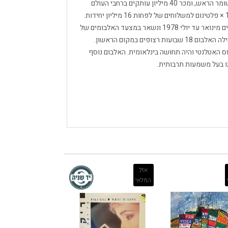
ונותר הפסקול השני בגודלו שנמכר בכל הזמנים, אחרי שומר הראש, ומכר 40 מיליון עותקים ברחבי העולם
(אלבום כפול דיסק) . בארצות הברית הוסמך האלבום 16 × פלטינום למשלוחים של לפחות 16 מיליון יחידות.
האלבום שהה בראש המצעדים במשך 24 שבועות רצופים מינואר עד יולי 1978 ונשאר במצעד האלבומים של
בילבורד במשך 120 שבועות עד מרץ 1980. בבריטניה בילה האלבום 18 שבועות רצופים במקום הראשון.
 ​​האטלנטי והיה תחושה בינלאומית. האלבום נוסף
ו בעל משמעות תרבותית.
אזל
המלאי