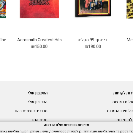
Met
דיזנגוף 99 תקליט
Aerosmith Greatest Hits
 The
תקליט
P
₪150.00
₪190.00
רות לקוחות
החשבון שלי
לות נפוצות
החשבון שלי
לוחים והחזרות:
מוצרים שצפית בהם
לת מידות:
מפת אתר
מדיניות הפרטיות שלנו עודכנה
שות: